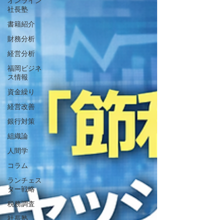
オンライン
社長塾
書籍紹介
財務分析
経営分析
福岡ビジネ
ス情報
資金繰り
経営改善
銀行対策
組織論
人間学
コラム
ランチェス
ター戦略
税務調査
社長塾