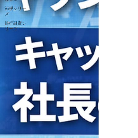
節税シリー
ズ
銀行融資シ
リーズ