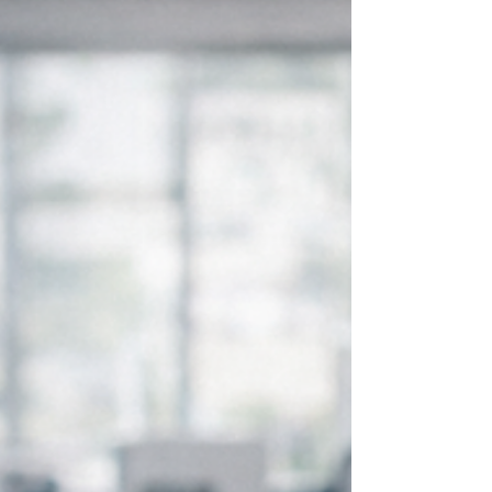
安心、である。連鎖倒産を未然に防ぐ「5つ
の処方箋」