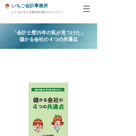
いちご会計事務所
ふくおか中小企業経営強化プロジェクト
「会計士歴25年の私が見つけた」
儲かる会社の４つの共通点
儲かる会社の４つの共通点－な
ぜ儲からないんだろう…