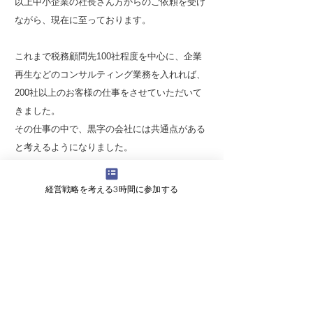
以上中小企業の社長さん方からのご依頼を受け
ながら、現在に至っております。
これまで税務顧問先100社程度を中心に、企業
再生などのコンサルティング業務を入れれば、
200社以上のお客様の仕事をさせていただいて
きました。
その仕事の中で、黒字の会社には共通点がある
と考えるようになりました。
そして、この共通点を実践すれば、黒字を出す
経営戦略を考える3時間に参加する
会社になることは、それほど難しいことではな
いと思うようになりました。
これをお読みの社長さんには、ぜひ黒字会社の
共通点を知っていただき、日々の経営の中で実
践していただきたいと思っています。
そして赤字企業から黒字企業になってくださ
い。心から成功をお祈りしております。