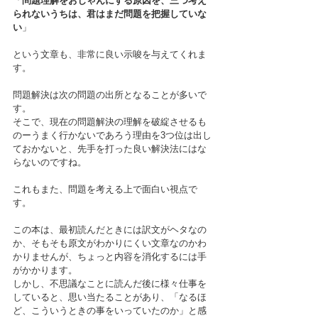
「
問題理解をおじゃんにする原因を、三つ考え
られないうちは、君はまだ問題を把握していな
い
」
という文章も、非常に良い示唆を与えてくれま
す。
問題解決は次の問題の出所となることが多いで
す。
そこで、現在の問題解決の理解を破綻させるも
のーうまく行かないであろう理由を3つ位は出し
ておかないと、先手を打った良い解決法にはな
らないのですね。
これもまた、問題を考える上で面白い視点で
す。
この本は、最初読んだときには訳文がヘタなの
か、そもそも原文がわかりにくい文章なのかわ
かりませんが、ちょっと内容を消化するには手
がかかります。
しかし、不思議なことに読んだ後に様々仕事を
していると、思い当たることがあり、「なるほ
ど、こういうときの事をいっていたのか」と感