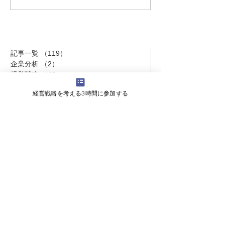
長は、自由に手が打てる
に持つ 一括・
リースを経営目
る
記事一覧
（119）
119件の記事
企業分析
（2）
2件の記事
経営戦略
（49）
49件の記事
ニュース/新聞記事解説
（7）
7件の記事
経営戦略を考える3時間に参加する
オンライン社長塾
（17）
17件の記事
書籍紹介
（15）
15件の記事
財務分析
（12）
12件の記事
経営分析
（7）
7件の記事
福岡ビジネス情報
（4）
4件の記事
資金繰り
（19）
19件の記事
経営改善
（8）
8件の記事
銀行対策
（15）
15件の記事
組織論
（5）
5件の記事
人間学
（5）
5件の記事
コラム
（4）
4件の記事
ランチェスター戦略
（2）
2件の記事
税務調査
（1）
1件の記事