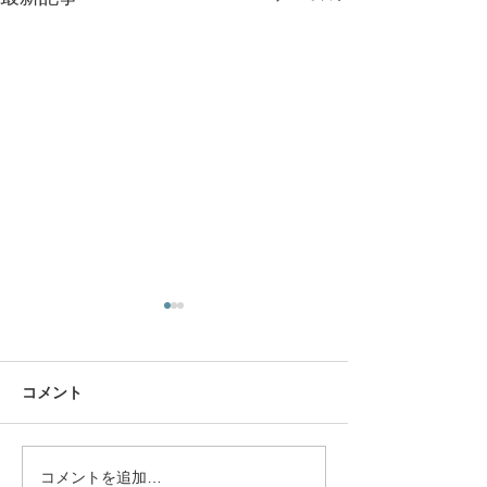
コメント
コメントを追加…
決算書を味方にできる社
車は安く買うよ