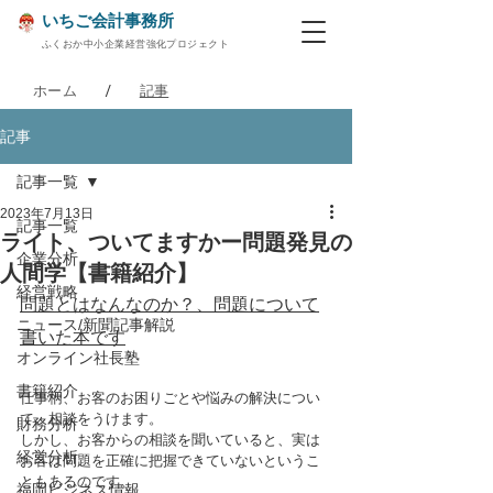
いちご会計事務所
ふくおか中小企業経営強化プロジェクト
/
ホーム
記事
記事
記事一覧
2023年7月13日
記事一覧
ライト、ついてますかー問題発見の
企業分析
人間学【書籍紹介】
経営戦略
問題とはなんなのか？、問題について
ニュース/新聞記事解説
書いた本です
オンライン社長塾
書籍紹介
仕事柄、お客のお困りごとや悩みの解決につい
て、相談をうけます。
財務分析
しかし、お客からの相談を聞いていると、実は
経営分析
お客は問題を正確に把握できていないというこ
ともあるのです。
福岡ビジネス情報