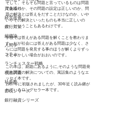
そして、そもそも問題と言っているものは問題
資金繰り
であるのか、その問題の設定は正しいのか、問
題の解決とは答えをだすことだけなのか、いや
経営改善
いやその解決といったものも本当に正しいの
か、ということもあるわけです。
銀行対策
組織論
学校では答えがある問題を解くことを教わりま
す。だが社会には答えがある問題は少なく、さ
人間学
らには問題を発見する事のほうが解くよりずっ
コラム
とむずかしい場合がおおいのです。
ランチェスター戦略
この本は、副題にあるように,そのような問題発
税務調査
見と問題の解決についての、寓話集のようなエ
ッセイ本です。
社長塾
1987年に初版されましたが、30年近く読み継が
れているロングセラー本です。
節税シリーズ
銀行融資シリーズ