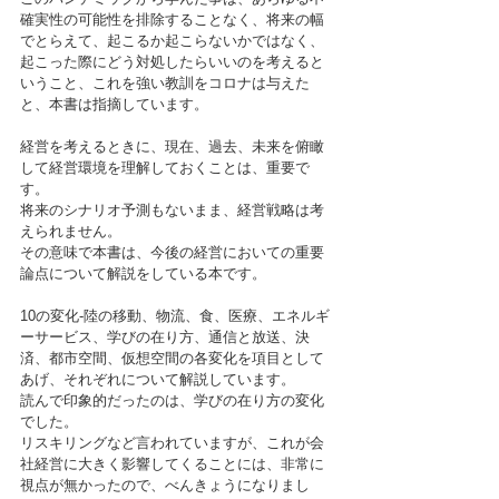
確実性の可能性を排除することなく、将来の幅
でとらえて、起こるか起こらないかではなく、
起こった際にどう対処したらいいのを考えると
いうこと、これを強い教訓をコロナは与えた
と、本書は指摘しています。
経営を考えるときに、現在、過去、未来を俯瞰
して経営環境を理解しておくことは、重要で
す。
将来のシナリオ予測もないまま、経営戦略は考
えられません。
その意味で本書は、今後の経営においての重要
論点について解説をしている本です。
10の変化-陸の移動、物流、食、医療、エネルギ
ーサービス、学びの在り方、通信と放送、決
済、都市空間、仮想空間の各変化を項目として
あげ、それぞれについて解説しています。
読んで印象的だったのは、学びの在り方の変化
でした。
リスキリングなど言われていますが、これが会
社経営に大きく影響してくることには、非常に
視点が無かったので、べんきょうになりまし