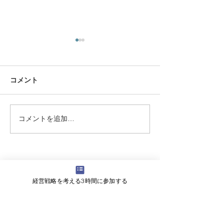
コメント
コメントを追加…
【書籍紹介】生きがいと
【書籍紹介】社
はなにか？、考えたこと
で考える組織に
がありますか『生きがい
『全員経営』
について』神谷美恵子著
記事一覧
（120）
120件の記事
経営戦略を考える3時間に参加する
企業分析
（2）
2件の記事
経営戦略
（49）
49件の記事
ニュース/新聞記事解説
（7）
7件の記事
オンライン社長塾
（17）
17件の記事