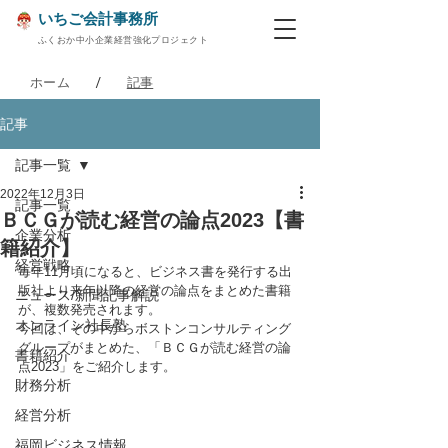
いちご会計事務所
ふくおか中小企業経営強化プロジェクト
/
ホーム
記事
記事
記事一覧
2022年12月3日
記事一覧
ＢＣＧが読む経営の論点2023【書
企業分析
籍紹介】
経営戦略
毎年11月頃になると、ビジネス書を発行する出
版社より来年以降の経営の論点をまとめた書籍
ニュース/新聞記事解説
が、複数発売されます。
オンライン社長塾
今回は、その中からボストンコンサルティング
グループがまとめた、「ＢＣＧが読む経営の論
書籍紹介
点2023」をご紹介します。
財務分析
経営分析
福岡ビジネス情報