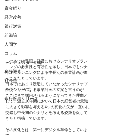
資金繰り
経営改善
銀行対策
組織論
人間学
コラム
この本では冒頭、経営におけるシナリオプラン
ランチェスター戦略
ニングの必要性と有効性を示し、日本でもシナ
税務調査
リオプランニングによる中長期の事業計画が進
んできたとしています。
社長塾
日本ではあまり浸透していなかったシナリオプ
節税シリーズ
ランニングによる事業計画の立案と言うのが、
ここにきて採用されるようになってきた理由と
銀行融資シリーズ
して、過去10年間において日本の経営者の意識
に大きく影響を与える4つの変化の矢が、互いに
交錯し中長期のシナリオを考える姿勢を促して
きたと指摘しています。
その変化とは、第一にデジタル革命としていま