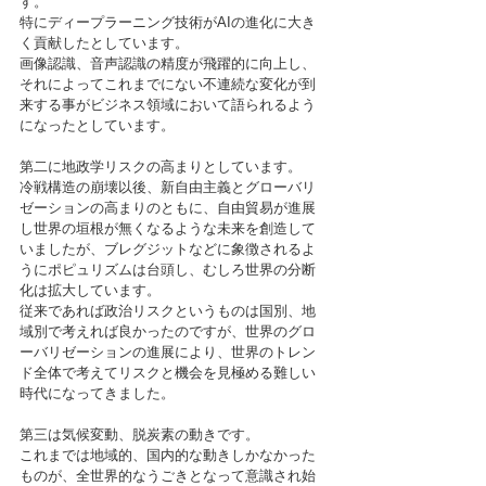
す。
特にディープラーニング技術がAIの進化に大き
く貢献したとしています。
画像認識、音声認識の精度が飛躍的に向上し、
それによってこれまでにない不連続な変化が到
来する事がビジネス領域において語られるよう
になったとしています。
第二に地政学リスクの高まりとしています。
冷戦構造の崩壊以後、新自由主義とグローバリ
ゼーションの高まりのともに、自由貿易が進展
し世界の垣根が無くなるような未来を創造して
いましたが、ブレグジットなどに象徴されるよ
うにポピュリズムは台頭し、むしろ世界の分断
化は拡大しています。
従来であれば政治リスクというものは国別、地
域別で考えれば良かったのですが、世界のグロ
ーバリゼーションの進展により、世界のトレン
ド全体で考えてリスクと機会を見極める難しい
時代になってきました。
第三は気候変動、脱炭素の動きです。
これまでは地域的、国内的な動きしかなかった
ものが、全世界的なうごきとなって意識され始