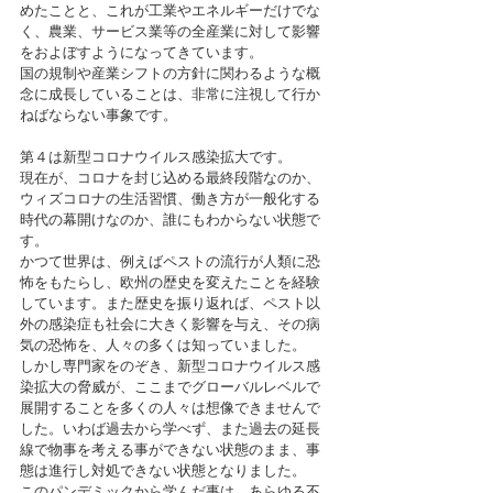
めたことと、これが工業やエネルギーだけでな
く、農業、サービス業等の全産業に対して影響
をおよぼすようになってきています。
国の規制や産業シフトの方針に関わるような概
念に成長していることは、非常に注視して行か
ねばならない事象です。
第４は新型コロナウイルス感染拡大です。
現在が、コロナを封じ込める最終段階なのか、
ウィズコロナの生活習慣、働き方が一般化する
時代の幕開けなのか、誰にもわからない状態で
す。
かつて世界は、例えばペストの流行が人類に恐
怖をもたらし、欧州の歴史を変えたことを経験
しています。また歴史を振り返れば、ペスト以
外の感染症も社会に大きく影響を与え、その病
気の恐怖を、人々の多くは知っていました。
しかし専門家をのぞき、新型コロナウイルス感
染拡大の脅威が、ここまでグローバルレベルで
展開することを多くの人々は想像できませんで
した。いわば過去から学べず、また過去の延長
線で物事を考える事ができない状態のまま、事
態は進行し対処できない状態となりました。
このパンデミックから学んだ事は、あらゆる不