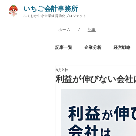
いちご会計事務所
ふくおか中小企業経営強化プロジェクト
/
ホーム
記事
記事一覧
企業分析
経営戦略
5月8日
財務分析
経営分析
福岡
利益が伸びない会社
組織論
人間学
コラム
節税シリーズ
銀行融資シリー