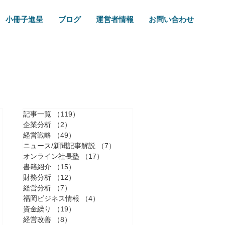
小冊子進呈
ブログ
運営者情報
お問い合わせ
記事一覧
（119）
119件の記事
企業分析
（2）
2件の記事
経営戦略
（49）
49件の記事
ニュース/新聞記事解説
（7）
7件の記事
オンライン社長塾
（17）
17件の記事
書籍紹介
（15）
15件の記事
財務分析
（12）
12件の記事
経営分析
（7）
7件の記事
福岡ビジネス情報
（4）
4件の記事
資金繰り
（19）
19件の記事
経営改善
（8）
8件の記事