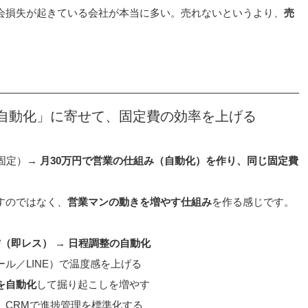
会損失が起きている会社が本当に多い。売れないというより、
売
自動化」に寄せて、固定費の効率を上げる
固定）→ 
月30万円で営業の仕組み（自動化）を作り、同じ固定費
すのではなく、
営業マンの動きを増やす仕組み
を作る感じです。
信（即レス）
 → 
日程調整の自動化
ル／LINE）で温度感を上げる
を自動化
して掘り起こしを増やす
、CRMで進捗管理を標準化する