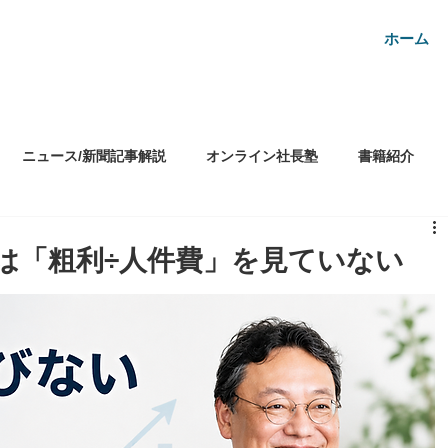
ホーム
ニュース/新聞記事解説
オンライン社長塾
書籍紹介
ビジネス情報
資金繰り
経営改善
銀行対策
は「粗利÷人件費」を見ていない
ランチェスター戦略
税務調査
社長塾
ズ