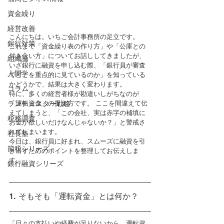
資金繰り
経営改善
こんにちは。いちご会計事務所の足立です。
銀行対策
これまで「資金繰り表の作り方」や「公庫との
付き合い方」についてお話ししてきましたが、
組織論
いざ銀行に融資を申し込む際、「銀行員が審査
人間学
でどこを重点的に見ているのか」を知っている
かどうかで、結果は大きく変わります。
コラム
特に、多くの経営者様が勘違いしがちなのが
ランチェスター戦略
「運転資金」の捉え方です。 ここを間違えて伝
えてしまうと、「この会社、実は赤字の補填に
税務調査
お金が欲しいだけなんじゃないか？」と警戒さ
れてしまいます。
社長塾
今日は、銀行員に好まれ、スムーズに融資を引
節税シリーズ
き出すためのポイントを整理してお伝えしま
す。
銀行融資シリーズ
1. そもそも「運転資金」とは何か？
「日々の支払いや経費が足りないから、運転資