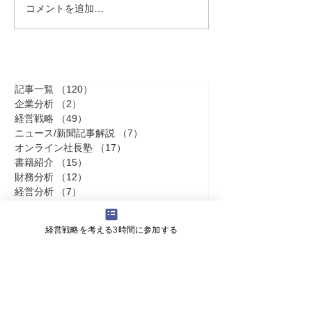
コメントを追加…
担雪埋井――成果が見え
本田宗一郎に学
ない努力を、続ける意味
をつかむ」経営
記事一覧
（120）
120件の記事
企業分析
（2）
2件の記事
経営戦略
（49）
49件の記事
ニュース/新聞記事解説
（7）
7件の記事
オンライン社長塾
（17）
17件の記事
書籍紹介
（15）
15件の記事
財務分析
（12）
12件の記事
経営分析
（7）
7件の記事
福岡ビジネス情報
（4）
4件の記事
資金繰り
（19）
19件の記事
経営戦略を考える3時間に参加する
経営改善
（8）
8件の記事
銀行対策
（15）
15件の記事
組織論
（5）
5件の記事
人間学
（5）
5件の記事
コラム
（4）
4件の記事
ランチェスター戦略
（2）
2件の記事