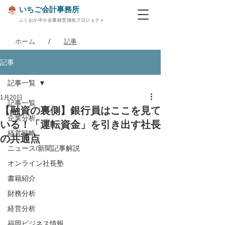
いちご会計事務所
ふくおか中小企業経営強化プロジェクト
/
ホーム
記事
記事
記事一覧
1月20日
記事一覧
【融資の裏側】銀行員はここを見て
企業分析
いる！「運転資金」を引き出す社長
経営戦略
の共通点
ニュース/新聞記事解説
オンライン社長塾
書籍紹介
財務分析
経営分析
福岡ビジネス情報