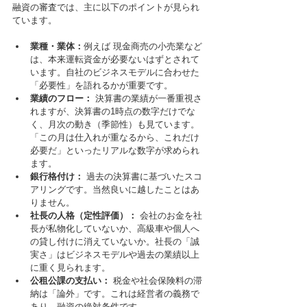
融資の審査では、主に以下のポイントが見られ
ています。
業種・業体：
例えば 現金商売の小売業など
は、本来運転資金が必要ないはずとされて
います。自社のビジネスモデルに合わせた
「必要性」を語れるかが重要です。
業績のフロー：
 決算書の業績が一番重視さ
れますが、決算書の1時点の数字だけでな
く、月次の動き（季節性）も見ています。
「この月は仕入れが重なるから、これだけ
必要だ」といったリアルな数字が求められ
ます。
銀行格付け：
 過去の決算書に基づいたスコ
アリングです。当然良いに越したことはあ
りません。
社長の人格（定性評価）：
 会社のお金を社
長が私物化していないか、高級車や個人へ
の貸し付けに消えていないか。社長の「誠
実さ」はビジネスモデルや過去の業績以上
に重く見られます。
公租公課の支払い：
 税金や社会保険料の滞
納は「論外」です。これは経営者の義務で
あり、融資の絶対条件です。